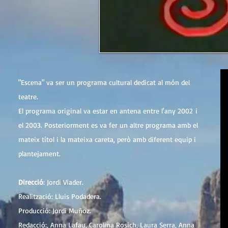
"Escena" va ser un programa cultural dedicat al món del
teatre.
El programa original va estar en antena entre l'any 2002 i
el 2003. Posteriorment es va fer un altre programa amb el
mateix títol i la mateixa careta, però amb diferent equip i
plantejament.
Direcció
: Jordi Viader.
Realització: Lluis Podadera.
Producció: Jordi Muñoz.
Redacció:, Anna Lafau, Carolina Rosich, Laura Serra, Anna