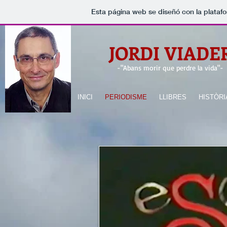
Esta página web se diseñó con la plataf
JORDI VIADE
-
"Abans morir que perdre la vida"
-
INICI
PERIODISME
LLIBRES
HISTÒRI