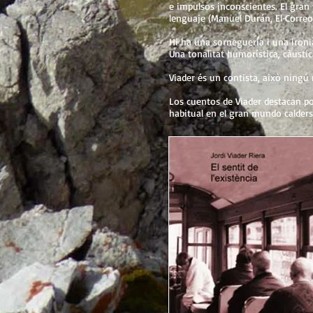
e impulsos inconscientes. El gran
lenguaje (Manuel Durán, El Correo
Hi ha una sornegueria i una ironia 
Una tonalitat humorística, càustica
Viader és un contista, això ningú no
Los cuentos de Viader destacan po
habitual en el gran mundo caldersi