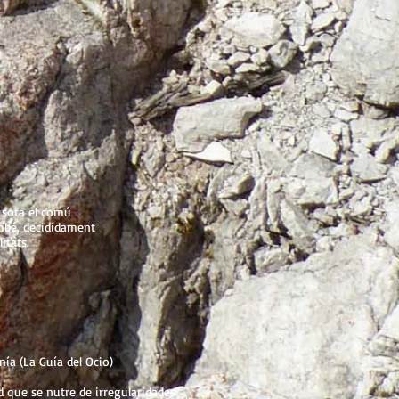
, sota el comú
ambé, decidídament
itats.
ía (La Guía del Ocio)
ad que se nutre de irregularidades