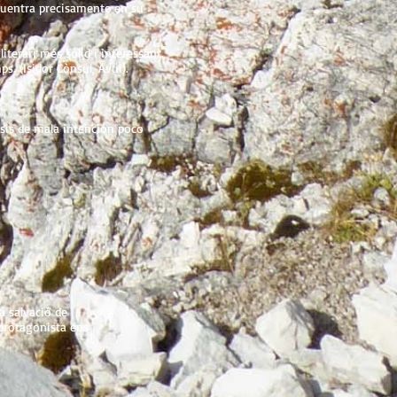
ncuentra precisamente en su
iterari més sòlid i interessant.
s. (Isidor Cònsul, Avui).
osis de mala intención poco
La salvació de
 protagonista ens