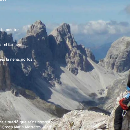
-io mentre
r el turment,
»
ués la nena, no fos
na situació que se'ns presenta
. (Josep Maria Morreres, Diari