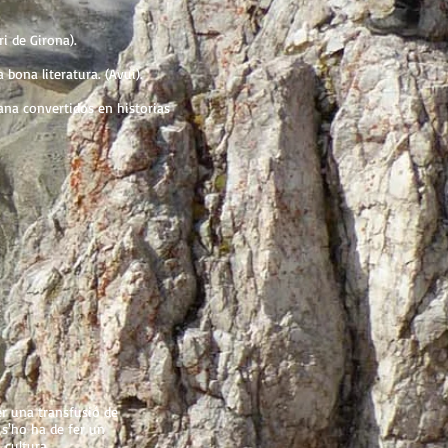
ri de Girona).
 bona literatura. (Avui).
ana convertidos en historias
r una transfusió de
s'ho ha de fer un
 cultura