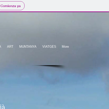
Comienza ya
A
ART
MUNTANYA
VIATGES
More
ià