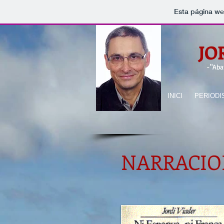
Esta página we
JO
-
"Aba
INICI
PERIODI
NARRACIO