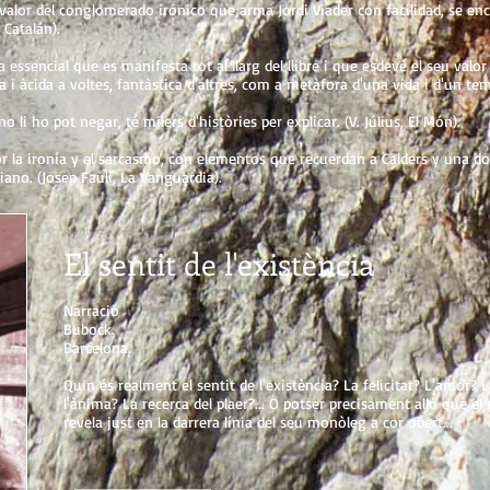
 valor del conglomerado irónico que arma Jordi Viader con facilidad, se e
 Catalán).
essencial que es manifesta tot al llarg del llibre i que esdevé el seu valor l
 i àcida a voltes, fantàstica d'altres, com a metàfora d'una vida i d'un temp
 li ho pot negar, té milers d'històries per explicar. (V. Július, El Món).
r la ironía y el sarcasmo, con elementos que recuerdan a Calders y una d
ano. (Josep Faulí, La Vanguardia).
El sentit de l'existència
Narració
Bubock.
Barcelona.
Quin és realment el sentit de l'existència? La felicitat? L'amor? 
l'ànima? La recerca del plaer?... O potser precisament allò que el
revela just en la darrera línia del seu monòleg a cor obert...