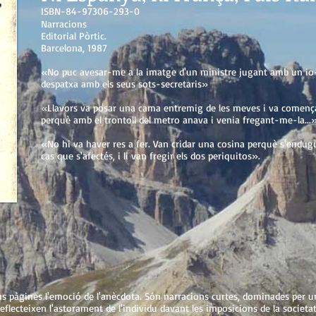
ISBN-84-97306-293-0
Narracions
Editorial Pòrtic.
Barcelona, 1987
«No puc avesar-me a la imatge d'un ministre jugant amb un io
despatxa amb els seus sots-secretaris»
«Llavors va posar una cama entremig de les meves i va comença
perquè amb el trontoll del metro anava i venia fregant-me-la...
«No hi va haver res a fer. Van cridar una cosina perquè s'endug
cas que s'afectés, i li van fregir els dos periquitos».
us pàgines l'emoció de l'anècdota. Són narracions curtes, dominades per u
eflecteixen l'astorament de l'individu davant les imposicions de la societat