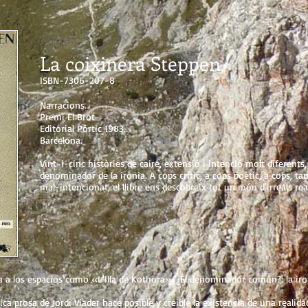
La coixinera Steppen
ISBN-7306-207-8
Narracions.
Premi El Brot
Editorial Pòrtic 1983.
Barcelona.
Vint-i-cinc històries de caire, extensió i intenció molt diferents
denominador de la ironia. A cops crític, a cops poètic, a cops, t
mal-intencionat, el llibre ens descobreix tot un món d'irreals real
a a los espacios como «L'Illa de Kothora». ¿El denominador común?: la iron
ica prosa de Jordi Viader hace posible y creible la existencia de una realid