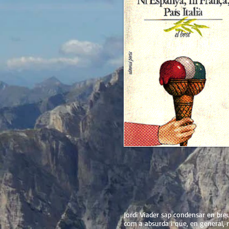
Jordi Viader sap condensar en bre
com a absurda i que, en general, r