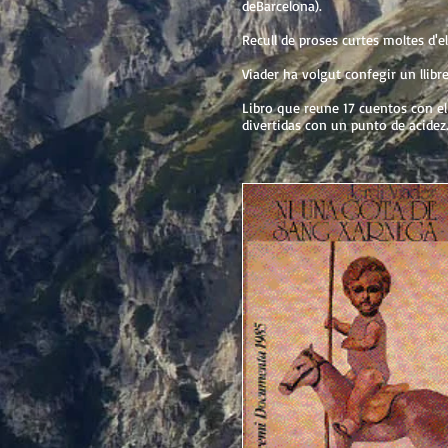
deBarcelona).
Recull de proses curtes moltes d'el
Viader ha volgut confegir un llibre
Libro que reune 17 cuentos con el
divertidas con un punto de acidez. 