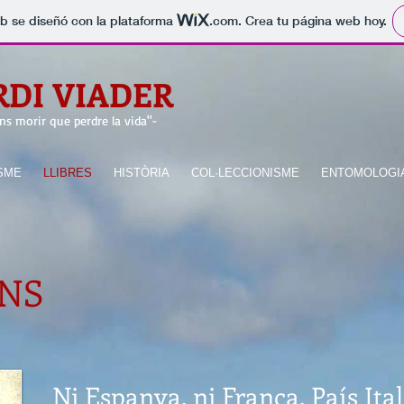
b se diseñó con la plataforma
.com
. Crea tu página web hoy.
RDI VIADER
ns morir que perdre la vida"
-
SME
LLIBRES
HISTÒRIA
COL·LECCIONISME
ENTOMOLOGI
NS
Ni Espanya, ni França, País Ital