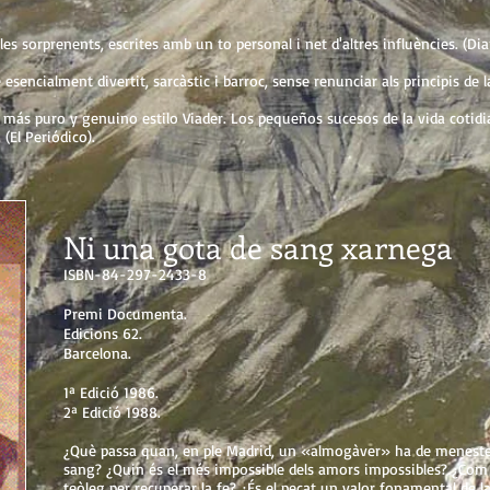
les sorprenents, escrites amb un to personal i net d'altres influències. (Dia
 esencialment divertit, sarcàstic i barroc, sense renunciar als principis de la
 más puro y genuino estilo Viader. Los pequeños sucesos de la vida cotidi
(El Periódico).
Ni una gota de sang xarnega
ISBN-84-297-2433-8
Premi Documenta.
Edicions 62.
Barcelona.
1ª Edició 1986.
2ª Edició 1988.
¿Què passa quan, en ple Madrid, un «almogàver» ha de meneste
sang? ¿Quin és el més impossible dels amors impossibles? ¿Com 
teòleg per recuperar la fe? ¿És el pecat un valor fonamental de la