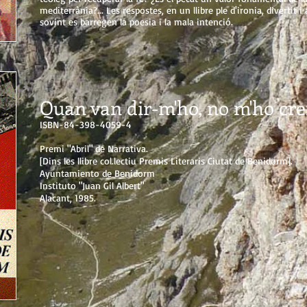
mediterrània?... Les respostes, en un llibre ple d'ironia, divertit i 
sovint es barregen la poesia i la mala intenció.
Quan van dir-m'ho, no m'ho cre
ISBN-84-398-4059-4
Premi "Abril" de Narrativa.
[Dins les llibre col.lectiu Premis Literaris Ciutat de Benidorm].
Ayuntamiento de Benidorm
Instituto "Juan Gil Albert"
Alacant, 1985.