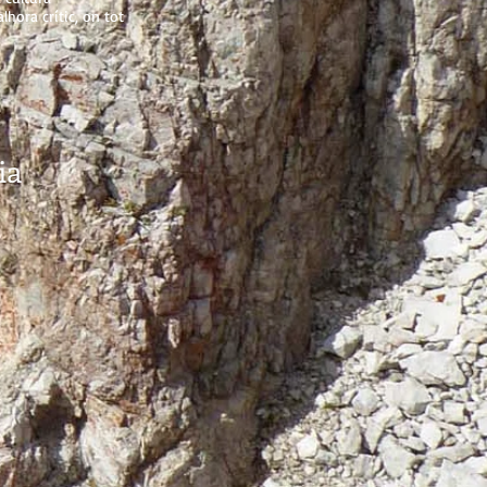
alhora crític, on tot
ia