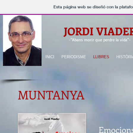
Esta página web se diseñó con la plataf
JORDI VIADE
-
"Abans morir que perdre la vida"
-
INICI
PERIODISME
LLIBRES
HISTÒRI
MUNTANYA
Emocions