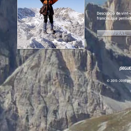
Descripció de vint-
francès que permet
CÓMPRA'L
¡SEGU
© 2015-2016 per