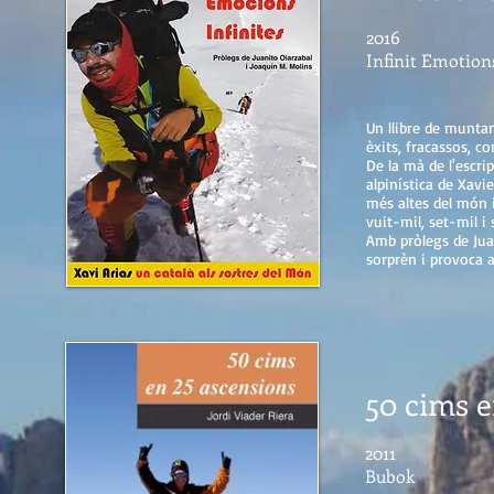
2016
Infinit Emotion
Un llibre de munta
èxits, fracassos, con
De la mà de l'escrip
alpinística de Xavi
més altes del món 
vuit-mil, set-mil i
Amb pròlegs de Jua
sorprèn i provoca a
50 cims e
2011
Bubok