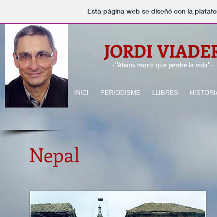
Esta página web se diseñó con la plataf
JORDI VIADE
-
"Abans morir que perdre la vida"
-
INICI
PERIODISME
LLIBRES
HISTÒRI
Nepal